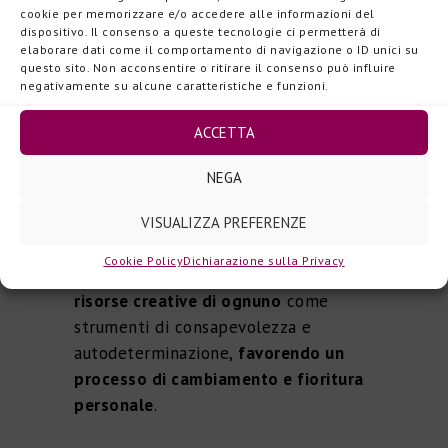
cookie per memorizzare e/o accedere alle informazioni del
costruzione di nuove strutture
dispositivo. Il consenso a queste tecnologie ci permetterà di
psichiche e la sperimentazione di
elaborare dati come il comportamento di navigazione o ID unici su
questo sito. Non acconsentire o ritirare il consenso può influire
nuove modalità procedurali,
negativamente su alcune caratteristiche e funzioni.
simboliche e relazionali permettendo
la promozione di stati di
ACCETTA
trasformazione e cambiamento,
NEGA
agendo sul piano affettivo,
emozionale e corporeo.
VISUALIZZA PREFERENZE
In conclusione,
la danzaterapia
,
Cookie Policy
Dichiarazione sulla Privacy
condotto su piccoli gruppi,
attiva le
risorse creative di ognuno
come
strumenti di consapevolezza e
autodeterminazione,
favorendo un
processo di cambiamento e fioritura
personale
.