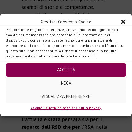
scambi di storie e competenze,
racconti di esperienze. E’ stata
Gestisci Consenso Cookie
stimolata l’attività cognitiva di anziani
e persone con disabilità, spostando
Per fornire le migliori esperienze, utilizziamo tecnologie come i
cookie per memorizzare e/o accedere alle informazioni del
l’attenzione dalle necessità personali
dispositivo. Il consenso a queste tecnologie ci permetterà di
alla cura di altri esseri viventi, in
elaborare dati come il comportamento di navigazione o ID unici su
questo sito. Non acconsentire o ritirare il consenso può influire
questo caso fiori e ortaggi, di cui
negativamente su alcune caratteristiche e funzioni.
cogliere anche i frutti. Inoltre, i
giovani studenti hanno potuto
ACCETTA
sperimentarsi in un ambiente nuovo e
NEGA
mettere alla prova le proprie
competenze professionali e
VISUALIZZA PREFERENZE
relazionali, guidati dalla loro docente,
la professoressa Valentina Baruffini.
Cookie Policy
Dichiarazione sulla Privacy
L’attività è stata pensata sia per il
reparto dell’RSD che per l’RSA
, nella