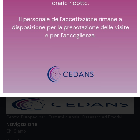
faticano ad esserne
consapevoli.
Riconosci il tuo malessere
in questa descrizione?
Contattaci,
possiamo aiutarti!
Centro Europeo per i Disturbi d’Ansia, Ossessivi ed Emotivi
Navigazione
Chi Siamo