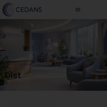
Home
Distimia
Dist
imia