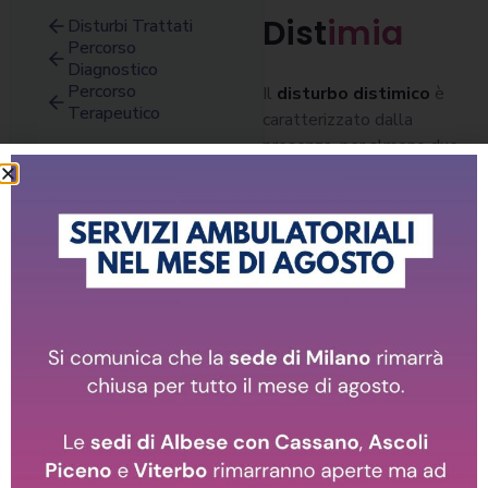
Dist
imia
Disturbi Trattati
Percorso
Diagnostico
Percorso
Il
disturbo distimico
è
Terapeutico
caratterizzato dalla
presenza, per almeno due
anni consecutivi, di un umore
depresso e di
riduzione/perdita
dell’appetito (o iperfagia),
insonnia (o ipersonnia) e
sentimenti di disperazione.
La caratteristica principale
del disturbo è la presenza
di sintomi del tutto simili a
quelli della depressione
maggiore, ma presenti con
tonalità meno marcate, per
cui spesso i pazienti