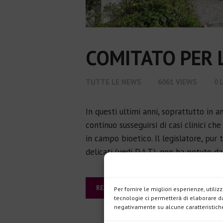
COMITATO PER L
TUTTE LE NEWS
6061
VIEWS
0
In questi ultimi anni, soprattutto in am
continuo susseguirsi di casi clinici ch
in campo bioetico. Il legislatore, pur
delicati (vedi D.A.T.), non ha potuto d
READ MORE
Per fornire le migliori esperienze, util
tecnologie ci permetterà di elaborare da
negativamente su alcune caratteristiche