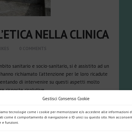
’ETICA NELLA CLINICA
LIKES
0
COMMENTS
bito sanitario e socio-sanitario, si è assistito ad un
e hanno richiamato l’attenzione per le loro ricadute
 tentando di intervenire su questi aspetti molto
are risposte risolutive…
Gestisci Consenso Cookie
izziamo tecnologie come i cookie per memorizzare e/o accedere alle informazioni de
ti come il comportamento di navigazione o ID unici su questo sito. Non acconsentir
 e funzioni.