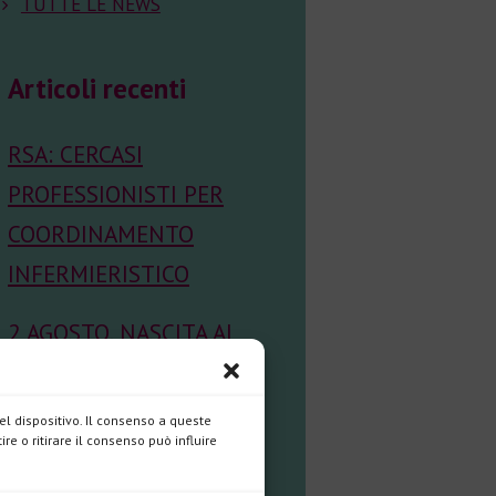
TUTTE LE NEWS
Articoli recenti
RSA: CERCASI
PROFESSIONISTI PER
COORDINAMENTO
INFERMIERISTICO
2 AGOSTO, NASCITA AL
CIELO DI MARIA
ANGUSTIA GIMENEZ
l dispositivo. Il consenso a queste
e o ritirare il consenso può influire
VERA