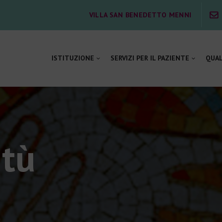
ISTITUZIONE
VILLA SAN BENEDETTO MENNI
SERVIZI PER IL PAZIENTE
ISTITUZIONE
SERVIZI PER IL PAZIENTE
QUAL
QUALITÀ E SICUREZZA
SOSTIENICI
LAVORA CON NOI
ntù