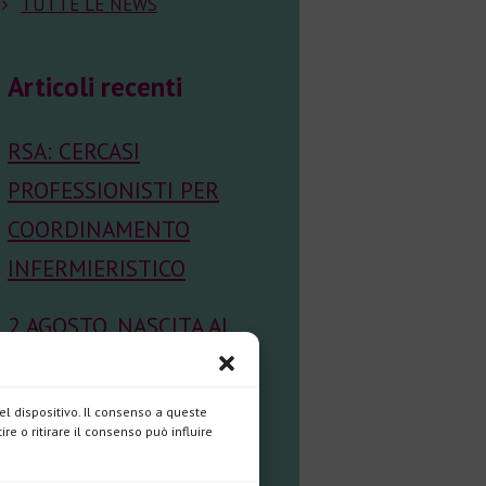
TUTTE LE NEWS
Articoli recenti
RSA: CERCASI
PROFESSIONISTI PER
COORDINAMENTO
INFERMIERISTICO
2 AGOSTO, NASCITA AL
CIELO DI MARIA
ANGUSTIA GIMENEZ
l dispositivo. Il consenso a queste
e o ritirare il consenso può influire
VERA