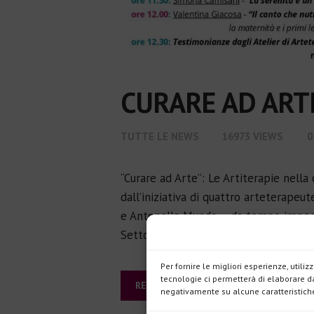
CURARE AD ART
TUTTE LE NEWS
16973
VIEWS
0
“Curare ad Arte”: Le Artiterapie nella 
dall’iniziativa di quattro arteterapeu
e Antonella Mundo – da tempo impegna
Settore del territorio comasco, L’ap
Per fornire le migliori esperienze, util
tecnologie ci permetterà di elaborare da
READ MORE
negativamente su alcune caratteristiche