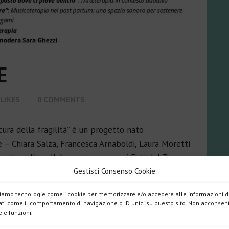
E
LIKES
0
COMMENTS
cura della fragilità” è un progetto nato
te – Chiara Salza, Francesca Arnaboldi, Laura Moretti
te nella collaborazione con vari Enti del Terzo
puntamento, che si terrà il 27 settembre 2025…
Gestisci Consenso Cookie
izziamo tecnologie come i cookie per memorizzare e/o accedere alle informazioni de
ti come il comportamento di navigazione o ID unici su questo sito. Non acconsentir
 e funzioni.