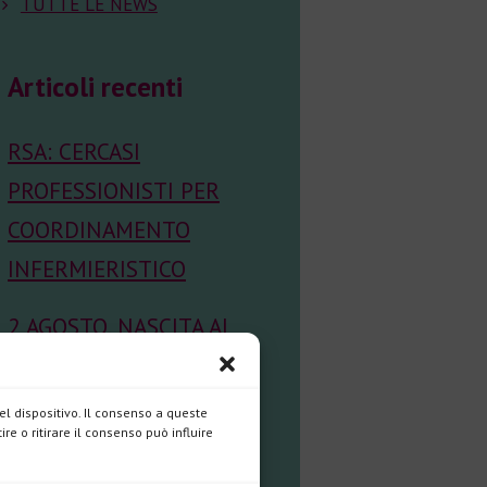
TUTTE LE NEWS
Articoli recenti
RSA: CERCASI
PROFESSIONISTI PER
COORDINAMENTO
INFERMIERISTICO
2 AGOSTO, NASCITA AL
CIELO DI MARIA
ANGUSTIA GIMENEZ
l dispositivo. Il consenso a queste
e o ritirare il consenso può influire
VERA