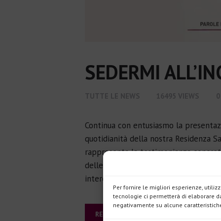
SEDERMI ALL’IN
TUTTE LE NEWS
16495
VIEWS
0
Continua con entusiasmo la presentazi
quotidianità della nostra Residenza San
rappresenta la testimonianza concreta
delle Suore Ospedaliere, San Benedett
interezza andando oltre la malattia. 
Per fornire le migliori esperienze, util
tecnologie ci permetterà di elaborare da
negativamente su alcune caratteristiche
READ MORE