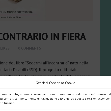
CONTRARIO IN FIERA
LIKES
0
COMMENTS
one del libro “Sedermi all’incontrario” nato nella
itaria Disabili (RSD). Il progetto editoriale
 dell’Ospitalità Integrale predicata dal Fondatore
o Menni: la presa in carico della Persona nella sua
Gestisci Consenso Cookie
Proprio…
izziamo tecnologie come i cookie per memorizzare e/o accedere alle informazioni de
ti come il comportamento di navigazione o ID unici su questo sito. Non acconsentir
 e funzioni.