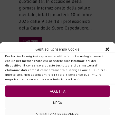
quotidianità”. In occasione della
giornata internazionale della salute
mentale, infatti, martedì 10 ottobre
2023 dalle 9 alle 18 i professionisti
della Casa delle Suore Ospedaliere…
READ MORE
Gestisci Consenso Cookie
Per fornire le migliori esperienze, utilizziamo tecnologie come i
cookie per memorizzare e/o accedere alle informazioni del
Cerca
dispositivo. Il consenso a queste tecnologie ci permetterà di
elaborare dati come il comportamento di navigazione o ID unici su
questo sito. Non acconsentire o ritirare il consenso può influire
Ricerca
negativamente su alcune caratteristiche e funzioni.
per:
ACCETTA
Categorie
NEGA
VISUALIZZA PREFERENZE