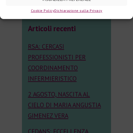
TUTTE LE NEWS
Cookie Policy
Dichiarazione sulla Privacy
Articoli recenti
RSA: CERCASI
PROFESSIONISTI PER
COORDINAMENTO
INFERMIERISTICO
2 AGOSTO, NASCITA AL
CIELO DI MARIA ANGUSTIA
GIMENEZ VERA
CEDANS: ECCELLENZA