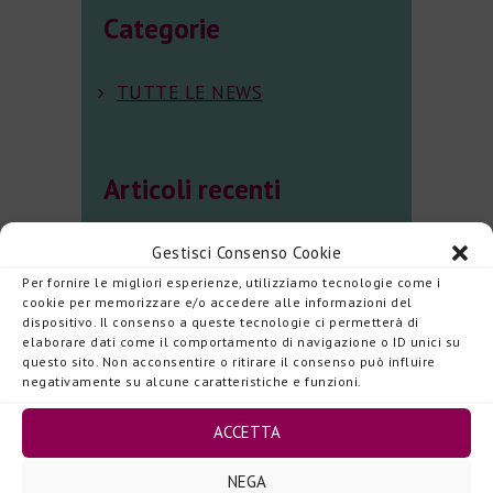
Categorie
TUTTE LE NEWS
Articoli recenti
RSA: CERCASI
Gestisci Consenso Cookie
Per fornire le migliori esperienze, utilizziamo tecnologie come i
PROFESSIONISTI PER
cookie per memorizzare e/o accedere alle informazioni del
dispositivo. Il consenso a queste tecnologie ci permetterà di
COORDINAMENTO
elaborare dati come il comportamento di navigazione o ID unici su
questo sito. Non acconsentire o ritirare il consenso può influire
INFERMIERISTICO
negativamente su alcune caratteristiche e funzioni.
2 AGOSTO, NASCITA AL
ACCETTA
CIELO DI MARIA ANGUSTIA
NEGA