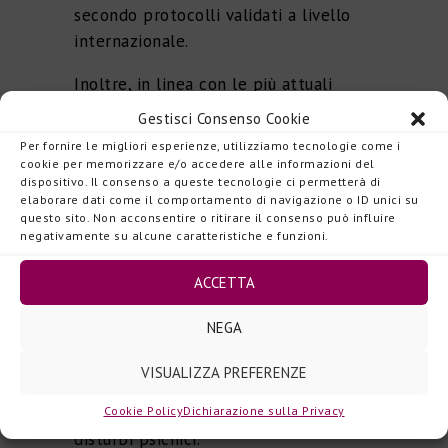
secondo protocolli validati a livello
internazionale.
Inoltre, in linea con le più attuali
indicazioni provenienti dalla
Gestisci Consenso Cookie
letteratura scientifica gli specialisti
Per fornire le migliori esperienze, utilizziamo tecnologie come i
del CEDANS hanno introdotto nell’iter
cookie per memorizzare e/o accedere alle informazioni del
dispositivo. Il consenso a queste tecnologie ci permetterà di
diagnostico valutazioni sia in ambito
elaborare dati come il comportamento di navigazione o ID unici su
neuropsicologico sia in quello
questo sito. Non acconsentire o ritirare il consenso può influire
negativamente su alcune caratteristiche e funzioni.
psicofisiologico.
I test neuropsicologici consentono di
ACCETTA
valutare, in modo semplice, abilità
NEGA
cerebrali come la capacità di
decidere, di risolvere i problemi o di
VISUALIZZA PREFERENZE
utilizzare adeguatamente memoria ed
attenzione, spesso compromesse nei
Cookie Policy
Dichiarazione sulla Privacy
disturbi psichici.