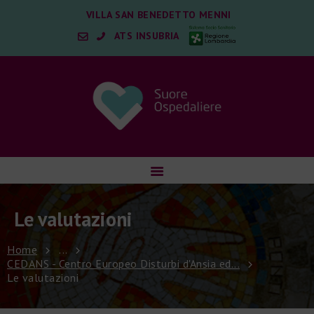
VILLA SAN BENEDETTO MENNI
ATS INSUBRIA
ISTITUZIONE
SERVIZI PER IL PAZIENTE
QUALITÀ E SICUREZZA
Le valutazioni
SOSTIENICI
LAVORA CON NOI
Home
...
CEDANS - Centro Europeo Disturbi d'Ansia ed...
Le valutazioni