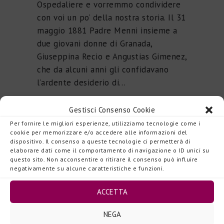
Ospedaliere e vorremmo condividere
con voi un po’ della nostra storia. Il 31
maggio 1881 Padre Menni insieme a
due giovani donne di Granada,
Giuseppina Recio e Angustias Gimenez,
che da alcuni anni gli confidavano
l’ardente desiderio di…
READ MORE
Gestisci Consenso Cookie
Per fornire le migliori esperienze, utilizziamo tecnologie come i
cookie per memorizzare e/o accedere alle informazioni del
dispositivo. Il consenso a queste tecnologie ci permetterà di
Cerca
elaborare dati come il comportamento di navigazione o ID unici su
questo sito. Non acconsentire o ritirare il consenso può influire
negativamente su alcune caratteristiche e funzioni.
Ricerca
ACCETTA
per:
NEGA