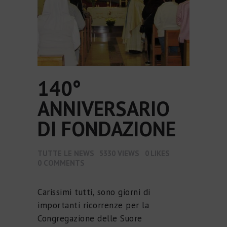
140°
ANNIVERSARIO
DI FONDAZIONE
TUTTE LE NEWS
5330
VIEWS
0
LIKES
0
COMMENTS
Carissimi tutti, sono giorni di
importanti ricorrenze per la
Congregazione delle Suore